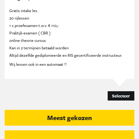
Gratis intake les.
20 rijlessen
1 x proefexamen t.w.v. € 110,-
Praktijk-examen ( CBR )
online theorie cursus
Kan in 2 termijnen betaald worden
Altijd dezelfde gediplomeerde en RIS gecertificeerde instructeur.
Wij lessen ook in een automaat !!
Selecteer
Meest gekozen