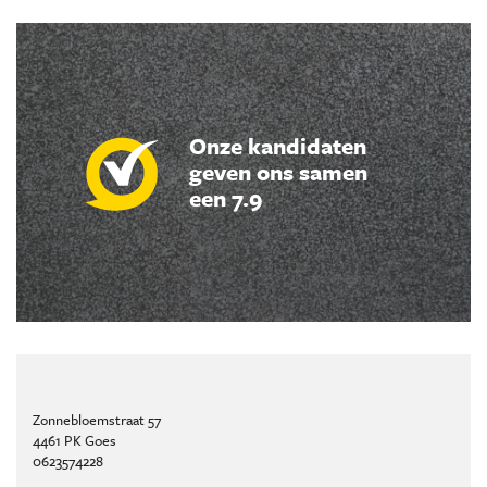
Onze kandidaten
geven ons samen
een 7.9
Zonnebloemstraat 57
4461 PK Goes
0623574228