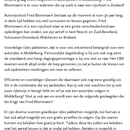
Blommaert is er voor iedereen die op zoek is naar een rijschool in Zeeland!
Autorijschool Fred Blommaert bestaat op dit moment al ruim 30 jaar lang,
in deze tijd hebben wij veel cursussen en lessen gegeven. Fred
Blommaert.nl is een rijschool waar je een grote verscheidenheid aan
opleidingen kan vinden, we zijn actief in heel Noord- en Zuid-Beveland,
Schouwen-Duiveland, Walcheren en Brabant.
Voordelige rijles pakketten, dat is voor ons ontzettend belangrijk voor een
autorijles in Middelburg. Persoonlijke begeleiding is bij ons ook nog eens
de standaard, een hoog slagingspercentage is bij ons niet zo raar. Het CBR
examen wordt altijd onder de loep genomen, zo zal je buiten de lessen om
ook opdrachten meekrijgen om mee te oefenen.
Efficiënte en voordelige rijlessen die daarnaast ook nog eens gezellig zin.
Dit is de combinatie die wij aanbieden. Kan jij ook niet wachten tot jij ook
jouw rijbewijs in bezigt hebt en wil je ook een autorijles volgen in
Middelburg? Sluit je ook aan en wordt een van de volgende geslaagden die
les krijgt van Fred Blommaert!
Er zijn diverse soorten goedkope rijles pakketten mogelijk, los hiervan is
het ook altijd mogelijk om een gratis proefles te volgen. Op die manier
kunnen wij bekijken hoe goed je bent. Tijdens deze les zullen we bekijken
wat het aantal lessen is dat je nodig zal hebben. Betalen is mogelijk in