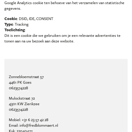
Google Analytics cookie ten behoeve van het verzamelen van statistische
gegevens.
Cookie
: DSID, IDE, CONSENT
Type
: Tracking
Toelichting
:
Dit is een cookie die we gebruiken om je een relevante advertenties te
tonen aan na uw bezoek aan deze website.
Zonnebloemstraat 57
4461 PK Goes
0623574228
Mulockstraat 72
4301 KW Zierikzee
0623574228
Mobiel:
+31 6 23 57 42 28
Email:
info@fredblommaert.nl
Kvk:
22040477