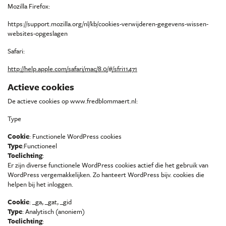
Mozilla Firefox:
https://support.mozilla.org/nl/kb/cookies-verwijderen-gegevens-wissen-
websites-opgeslagen
Safari:
http://help.apple.com/safari/mac/8.0/#/sfri11471
Actieve cookies
De actieve cookies op www.fredblommaert.nl:
Type
Cookie
: Functionele WordPress cookies
Type
:Functioneel
Toelichting
:
Er zijn diverse functionele WordPress cookies actief die het gebruik van
WordPress vergemakkelijken. Zo hanteert WordPress bijv. cookies die
helpen bij het inloggen.
Cookie
: _ga, _gat, _gid
Type
: Analytisch (anoniem)
Toelichting
: