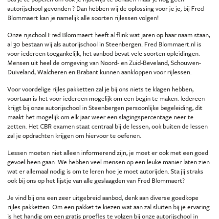
autorijschool gevonden ? Dan hebben wij de oplossing voor je je, bij Fred
Blommaert kan je namelijk alle soorten rijlessen volgen!
Onze rijschool Fred Blommaert heeft al flink wat jaren op haar naam staan,
al 30 bestaan wij als autorijschool in Steenbergen. Fred Blommaert.nl is
voor iedereen toegankelijk, het aanbod bevat vele soorten opleidingen.
Mensen uit heel de omgeving van Noord- en Zuid-Beveland, Schouwen-
Duiveland, Walcheren en Brabant kunnen aankloppen voor rijlessen.
Voor voordelige rijles pakketten zal je bij ons niets te klagen hebben,
voortaan is het voor iedereen mogelijk om een begin te maken. Iedereen
krijgt bij onze autorijschool in Steenbergen persoonlijke begeleiding, dit
maakt het mogelijk om elk jaar weer een slagingspercentage neer te
zetten. Het CBR examen staat centraal bij de lessen, ook buiten de lessen
zal je opdrachten krijgen om hiervoor te oefenen.
Lessen moeten niet alleen informerend zijn, je moet er ook met een goed
gevoel heen gaan. We hebben veel mensen op een leuke manier laten zien
wat er allemaal nodig is om te leren hoe je moet autorijden. Sta jij straks
ook bij ons op het lijstje van alle geslaagden van Fred Blommaert?
Je vind bij ons een zeer uitgebreid aanbod, denk aan diverse goedkope
rijles pakketten. Om een pakket te kiezen wat aan zal sluiten bij je ervaring
is het handig om een gratis proefles te volgen bij onze autorijschool in