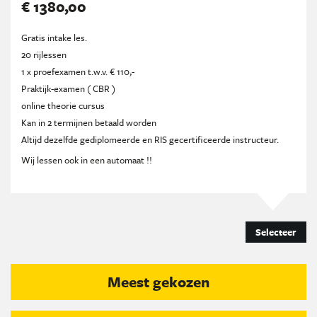
€ 1380,00
Gratis intake les.
20 rijlessen
1 x proefexamen t.w.v. € 110,-
Praktijk-examen ( CBR )
online theorie cursus
Kan in 2 termijnen betaald worden
Altijd dezelfde gediplomeerde en RIS gecertificeerde instructeur.
Wij lessen ook in een automaat !!
Selecteer
Meest gekozen