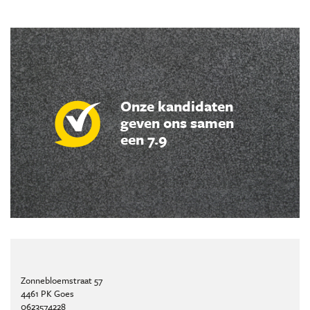
Onze kandidaten
geven ons samen
een 7.9
Zonnebloemstraat 57
4461 PK Goes
0623574228