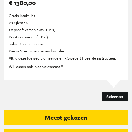
€ 1380,00
Gratis intake les.
20 rijlessen
1 x proefexamen t.w.v. € 110,-
Praktijk-examen ( CBR )
online theorie cursus
Kan in 2 termijnen betaald worden
Altijd dezelfde gediplomeerde en RIS gecertificeerde instructeur.
Wij lessen ook in een automaat !!
Selecteer
Meest gekozen