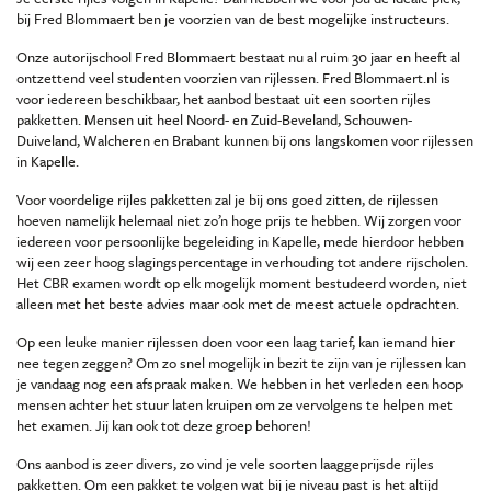
bij Fred Blommaert ben je voorzien van de best mogelijke instructeurs.
Onze autorijschool Fred Blommaert bestaat nu al ruim 30 jaar en heeft al
ontzettend veel studenten voorzien van rijlessen. Fred Blommaert.nl is
voor iedereen beschikbaar, het aanbod bestaat uit een soorten rijles
pakketten. Mensen uit heel Noord- en Zuid-Beveland, Schouwen-
Duiveland, Walcheren en Brabant kunnen bij ons langskomen voor rijlessen
in Kapelle.
Voor voordelige rijles pakketten zal je bij ons goed zitten, de rijlessen
hoeven namelijk helemaal niet zo’n hoge prijs te hebben. Wij zorgen voor
iedereen voor persoonlijke begeleiding in Kapelle, mede hierdoor hebben
wij een zeer hoog slagingspercentage in verhouding tot andere rijscholen.
Het CBR examen wordt op elk mogelijk moment bestudeerd worden, niet
alleen met het beste advies maar ook met de meest actuele opdrachten.
Op een leuke manier rijlessen doen voor een laag tarief, kan iemand hier
nee tegen zeggen? Om zo snel mogelijk in bezit te zijn van je rijlessen kan
je vandaag nog een afspraak maken. We hebben in het verleden een hoop
mensen achter het stuur laten kruipen om ze vervolgens te helpen met
het examen. Jij kan ook tot deze groep behoren!
Ons aanbod is zeer divers, zo vind je vele soorten laaggeprijsde rijles
pakketten. Om een pakket te volgen wat bij je niveau past is het altijd