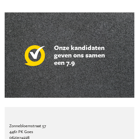
Onze kandidaten
geven ons samen
een 7.9
Zonnebloemstraat 57
4461 PK Goes
0623574228