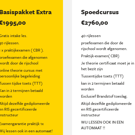
Basispakket Extra
Spoedcursus
€1995,00
€2760,00
Gratis intake les.
40 rijlessen
30 rijlessen.
proefexamen die door de
rijschool wordt afgenomen.
1 x praktijkexamen ( CBR ).
Praktijk-examen( CBR)
proefexamen die afgenomen
wordt door de rijschool
Je theorie certificaat moet je in
het bezit zijn
online theorie cursus met
persoonlijke begeleiding
Tussentijdse toets (TTT)
Tussen tijdse toets (TTT)
kan in 2 termijnen betaald
worden
Kan in 2 termijnen betaald
worden
Exclusief Brandstof toeslag.
Altijd dezelfde gediplomeerde
Altijd dezelfde gediplomeerde
en RIS gecertificeerde
en RIS gecertificeerde
instructeur
instructeur
WIJ LESSEN OOK IN EEN
Examengarantie praktijk 1x
AUTOMAAT !!
Wij lessen ook in een automaat!