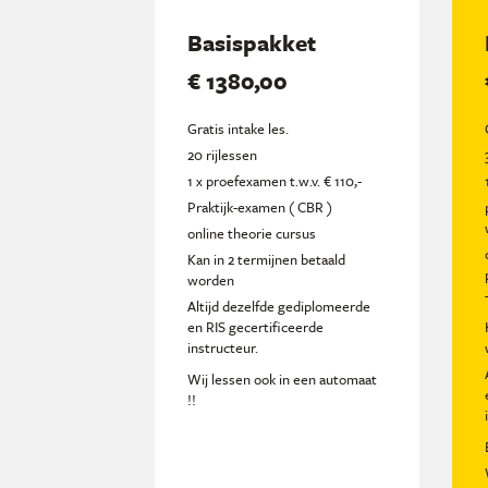
Basispakket
€ 1380,00
Gratis intake les.
20 rijlessen
1 x proefexamen t.w.v. € 110,-
Praktijk-examen ( CBR )
online theorie cursus
Kan in 2 termijnen betaald
worden
Altijd dezelfde gediplomeerde
en RIS gecertificeerde
instructeur.
Wij lessen ook in een automaat
!!