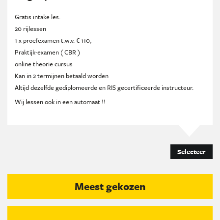
Gratis intake les.
20 rijlessen
1 x proefexamen t.w.v. € 110,-
Praktijk-examen ( CBR )
online theorie cursus
Kan in 2 termijnen betaald worden
Altijd dezelfde gediplomeerde en RIS gecertificeerde instructeur.
Wij lessen ook in een automaat !!
Selecteer
Meest gekozen