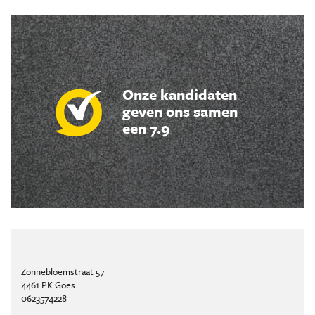
Onze kandidaten
geven ons samen
een 7.9
Zonnebloemstraat 57
4461 PK Goes
0623574228