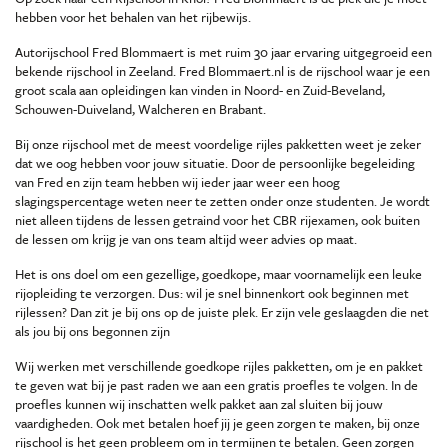
hebben voor het behalen van het rijbewijs.
Autorijschool Fred Blommaert is met ruim 30 jaar ervaring uitgegroeid een
bekende rijschool in Zeeland. Fred Blommaert.nl is de rijschool waar je een
groot scala aan opleidingen kan vinden in Noord- en Zuid-Beveland,
Schouwen-Duiveland, Walcheren en Brabant.
Bij onze rijschool met de meest voordelige rijles pakketten weet je zeker
dat we oog hebben voor jouw situatie. Door de persoonlijke begeleiding
van Fred en zijn team hebben wij ieder jaar weer een hoog
slagingspercentage weten neer te zetten onder onze studenten. Je wordt
niet alleen tijdens de lessen getraind voor het CBR rijexamen, ook buiten
de lessen om krijg je van ons team altijd weer advies op maat.
Het is ons doel om een gezellige, goedkope, maar voornamelijk een leuke
rijopleiding te verzorgen. Dus: wil je snel binnenkort ook beginnen met
rijlessen? Dan zit je bij ons op de juiste plek. Er zijn vele geslaagden die net
als jou bij ons begonnen zijn
Wij werken met verschillende goedkope rijles pakketten, om je en pakket
te geven wat bij je past raden we aan een gratis proefles te volgen. In de
proefles kunnen wij inschatten welk pakket aan zal sluiten bij jouw
vaardigheden. Ook met betalen hoef jij je geen zorgen te maken, bij onze
rijschool is het geen probleem om in termijnen te betalen. Geen zorgen